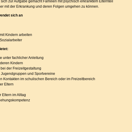
 sich zur Aufgabe gemacht Familien mit psychisch erkranktem Elternteil
er mit der Erkrankung und deren Folgen umgehen zu können.
endet sich an
 mit Kindern arbeiten
 Sozialarbeiter
etet:
unter fachlicher Anleitung
nderen Kindern
 bei der Freizeitgestaltung
 Jugendgruppen und Sportvereine
en Kontakten im schulischen Bereich oder im Freizeitbereich
er Eltern
 Eltern im Alltag
ziehungskompetenz