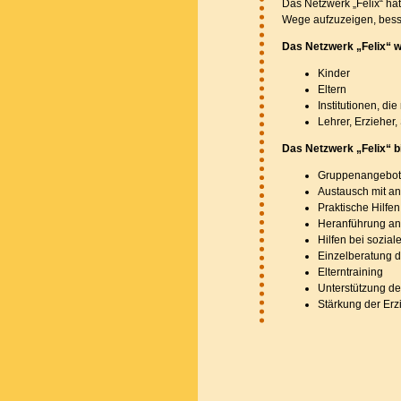
Das Netzwerk „Felix“ hat
Wege aufzuzeigen, bess
Das Netzwerk „Felix“ w
Kinder
Eltern
Institutionen, die
Lehrer, Erzieher,
Das Netzwerk „Felix“ bi
Gruppenangebote 
Austausch mit a
Praktische Hilfen
Heranführung an
Hilfen bei sozial
Einzelberatung d
Elterntraining
Unterstützung der
Stärkung der Er